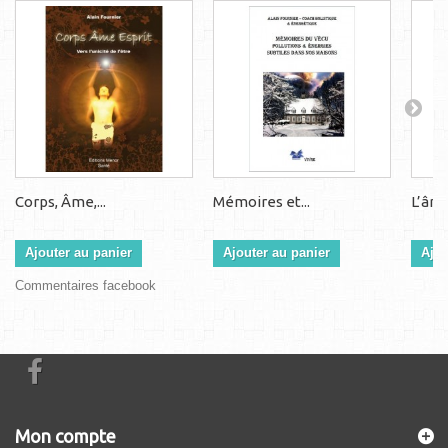
Corps, Âme,...
Mémoires et...
L’âme,
Ajouter au panier
Ajouter au panier
Ajou
Commentaires facebook
Mon compte