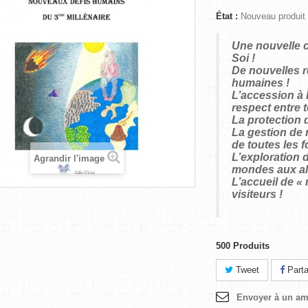
État :
Nouveau produit
Une nouvelle 
Soi !
De nouvelles r
humaines !
L’accession à 
respect entre t
La protection d
La gestion de n
de toutes les f
L’exploration 
Agrandir l'image
mondes aux al
L’accueil de «
visiteurs !
500
Produits
Tweet
Parta
Envoyer à un am