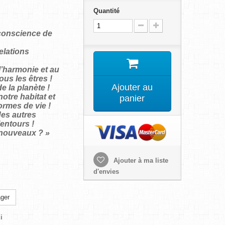
Quantité
conscience de
elations
l’harmonie et au
ous les êtres !
Ajouter au
e la planète !
otre habitat et
panier
ormes de vie !
des autres
entours !
 nouveaux ? »
Ajouter à ma liste
d'envies
ger
i