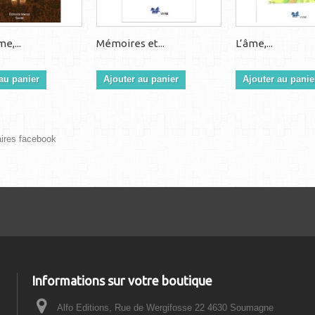
e,...
Mémoires et...
L’âme,...
au panier
Ajouter au panier
Ajouter au panie
res facebook
Informations sur votre boutique
Alfo Editions, Rue de Wergifosse 22 4630 Soumagne