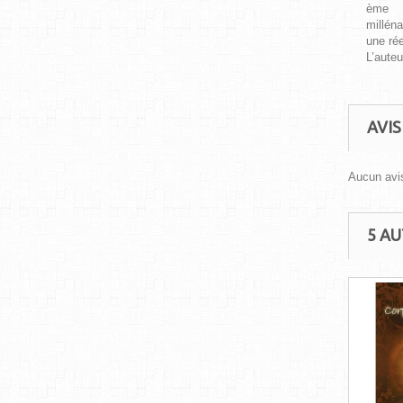
ème
milléna
une rée
L’aute
AVIS
Aucun avis
5 A