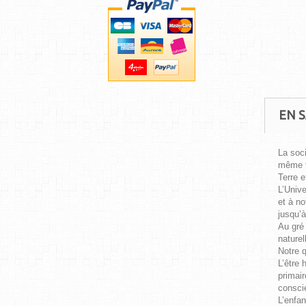
EN S
La soc
même t
Terre e
L’Unive
et à no
jusqu’à
Au gré 
naturel
Notre q
L’être 
primair
consci
L’enfan